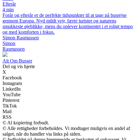
Efterår
4 min
Forår og efterår er de perfekte tidspunkter til at tage på busrejse
gennem Europa. Nyd mildt vejr, færre turister og naturens
smukkeste øjeblikke, mens du oplever kontinentet i et roligt tempo
og med komforten i fokus.
Simon Rasmussen
Simon
Rasmussen
Alt Om Busser
Del og vis hjerte
X
Facebook
Instagram
LinkedIn
YouTube
Pinterest
TikTok
Mail
RSS
© Al kopiering forbudt.
© Alle rettigheder forbeholdes. Vi modtager muligvis en andel af
salget, når du handler via links på siden.
© Indholdet på denne hjemmeside er beskyttet af ophavsret. Vi