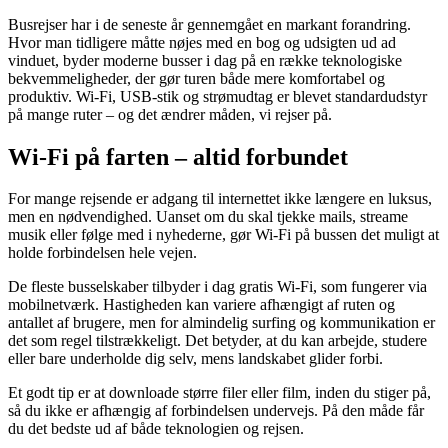
Busrejser har i de seneste år gennemgået en markant forandring.
Hvor man tidligere måtte nøjes med en bog og udsigten ud ad
vinduet, byder moderne busser i dag på en række teknologiske
bekvemmeligheder, der gør turen både mere komfortabel og
produktiv. Wi-Fi, USB-stik og strømudtag er blevet standardudstyr
på mange ruter – og det ændrer måden, vi rejser på.
Wi-Fi på farten – altid forbundet
For mange rejsende er adgang til internettet ikke længere en luksus,
men en nødvendighed. Uanset om du skal tjekke mails, streame
musik eller følge med i nyhederne, gør Wi-Fi på bussen det muligt at
holde forbindelsen hele vejen.
De fleste busselskaber tilbyder i dag gratis Wi-Fi, som fungerer via
mobilnetværk. Hastigheden kan variere afhængigt af ruten og
antallet af brugere, men for almindelig surfing og kommunikation er
det som regel tilstrækkeligt. Det betyder, at du kan arbejde, studere
eller bare underholde dig selv, mens landskabet glider forbi.
Et godt tip er at downloade større filer eller film, inden du stiger på,
så du ikke er afhængig af forbindelsen undervejs. På den måde får
du det bedste ud af både teknologien og rejsen.