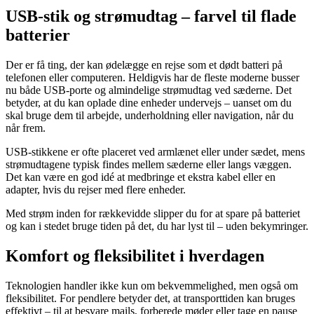
USB-stik og strømudtag – farvel til flade
batterier
Der er få ting, der kan ødelægge en rejse som et dødt batteri på
telefonen eller computeren. Heldigvis har de fleste moderne busser
nu både USB-porte og almindelige strømudtag ved sæderne. Det
betyder, at du kan oplade dine enheder undervejs – uanset om du
skal bruge dem til arbejde, underholdning eller navigation, når du
når frem.
USB-stikkene er ofte placeret ved armlænet eller under sædet, mens
strømudtagene typisk findes mellem sæderne eller langs væggen.
Det kan være en god idé at medbringe et ekstra kabel eller en
adapter, hvis du rejser med flere enheder.
Med strøm inden for rækkevidde slipper du for at spare på batteriet
og kan i stedet bruge tiden på det, du har lyst til – uden bekymringer.
Komfort og fleksibilitet i hverdagen
Teknologien handler ikke kun om bekvemmelighed, men også om
fleksibilitet. For pendlere betyder det, at transporttiden kan bruges
effektivt – til at besvare mails, forberede møder eller tage en pause