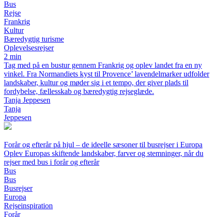
Bus
Rejse
Frankrig
Kultur
Bæredygtig turisme
Oplevelsesrejser
2 min
Tag med på en bustur gennem Frankrig og oplev landet fra en ny
vinkel. Fra Normandiets kyst til Provence’ lavendelmarker udfolder
landskaber, kultur og møder sig i et tempo, der giver plads til
fordybelse, fællesskab og bæredygtig rejseglæde.
Tanja Jeppesen
Tanja
Jeppesen
Forår og efterår på hjul – de ideelle sæsoner til busrejser i Europa
Oplev Europas skiftende landskaber, farver og stemninger, når du
rejser med bus i forår og efterår
Bus
Bus
Busrejser
Europa
Rejseinspiration
Forår