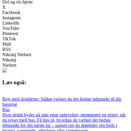
Del og vis hjerte
X
Facebook
Instagram
LinkedIn
YouTube
Pinterest
TikTok
Mail
RSS
Nikolaj Nielsen
Nikolaj
Nielsen
Læs også:
Rejs med årstiderne: Sådan vælger du det bedste tidspunkt til din
busrejse
Bus
Hver årstid byder på sine egne oplevelser, stemninger og priser, når
du rejser med bus. Få tips til, hvordan du vælger det bedste
tidspunkt for din næste tur – uanset om du drømmer om forår i
blomst, sommerliv, efterårsro eller vinterhygge.