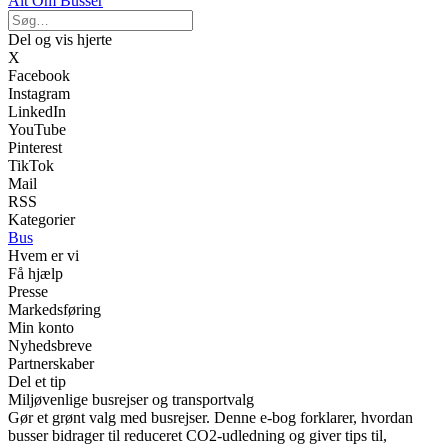
Alt Om Busser
Del og vis hjerte
X
Facebook
Instagram
LinkedIn
YouTube
Pinterest
TikTok
Mail
RSS
Kategorier
Bus
Hvem er vi
Få hjælp
Presse
Markedsføring
Min konto
Nyhedsbreve
Partnerskaber
Del et tip
Miljøvenlige busrejser og transportvalg
Gør et grønt valg med busrejser. Denne e-bog forklarer, hvordan
busser bidrager til reduceret CO2-udledning og giver tips til,