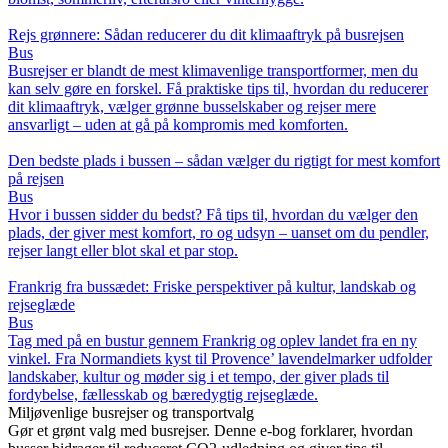
Rejs grønnere: Sådan reducerer du dit klimaaftryk på busrejsen
Bus
Busrejser er blandt de mest klimavenlige transportformer, men du
kan selv gøre en forskel. Få praktiske tips til, hvordan du reducerer
dit klimaaftryk, vælger grønne busselskaber og rejser mere
ansvarligt – uden at gå på kompromis med komforten.
Den bedste plads i bussen – sådan vælger du rigtigt for mest komfort
på rejsen
Bus
Hvor i bussen sidder du bedst? Få tips til, hvordan du vælger den
plads, der giver mest komfort, ro og udsyn – uanset om du pendler,
rejser langt eller blot skal et par stop.
Frankrig fra bussædet: Friske perspektiver på kultur, landskab og
rejseglæde
Bus
Tag med på en bustur gennem Frankrig og oplev landet fra en ny
vinkel. Fra Normandiets kyst til Provence’ lavendelmarker udfolder
landskaber, kultur og møder sig i et tempo, der giver plads til
fordybelse, fællesskab og bæredygtig rejseglæde.
Miljøvenlige busrejser og transportvalg
Gør et grønt valg med busrejser. Denne e-bog forklarer, hvordan