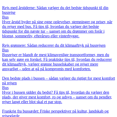
Rejs med årstiderne: Sådan vælger du det bedste tidspunkt til din
busrejse
Bus
Hver årstid byder på sine egne oplevelser, stemninger og priser, når
du rejser med bus. Få tips til, hvordan du vælger det bedste
tidspunkt for din næste tur – uanset om du drømmer om forår i
blomst, sommerliv, efterårsro eller vinterhygge.
Rejs grønnere: Sådan reducerer du dit klimaaftryk på busrejsen
Bus
Busrejser er blandt de mest klimavenlige transportformer, men du
kan selv gøre en forskel. Få praktiske tips til, hvordan du reducerer
dit klimaaftryk, vælger grønne busselskaber og rejser mere
ansvarligt – uden at gå på kompromis med komforten.
Den bedste plads i bussen – sådan vælger du rigtigt for mest komfort
på rejsen
Bus
Hvor i bussen sidder du bedst? Få tips til, hvordan du vælger den
plads, der giver mest komfort, ro og udsyn – uanset om du pendler,
rejser langt eller blot skal et par stop.
Frankrig fra bussædet: Friske perspektiver på kultur, landskab og
rejseglæde