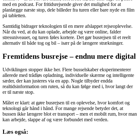
med en podcast. For fritidsrejsende giver det mulighed for at
planlægge næste stop, dele billeder fra turen eller bare nyde en film
på tabletten.
Samtidig bidrager teknologien til en mere afslappet rejseoplevelse.
Når du ved, at du kan oplade, arbejde og være online, falder
stressniveauet, og turen føles kortere. Det gør busrejsen til et reelt
alternativ til både tog og bil – især på de længere strækninger.
Fremtidens busrejse – endnu mere digital
Udviklingen stopper ikke her. Flere busselskaber eksperimenterer
allerede med trådløs opladning, individuelle skærme og intelligente
sæder, der kan justeres via en app. Nogle tilbyder endda
realtidsinformation om ruten, så du kan følge med i, hvor langt der
er til næste stop.
Målet er klart: at gøre busrejsen til en oplevelse, hvor komfort og
teknologi går hånd i hånd. For mange rejsende betyder det, at
bussen ikke længere blot er transport – men et mobilt rum, hvor man
kan arbejde, slappe af og være forbundet med verden.
Læs også: