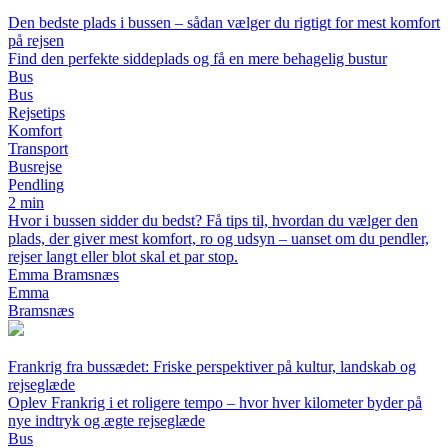
Den bedste plads i bussen – sådan vælger du rigtigt for mest komfort
på rejsen
Find den perfekte siddeplads og få en mere behagelig bustur
Bus
Bus
Rejsetips
Komfort
Transport
Busrejse
Pendling
2 min
Hvor i bussen sidder du bedst? Få tips til, hvordan du vælger den
plads, der giver mest komfort, ro og udsyn – uanset om du pendler,
rejser langt eller blot skal et par stop.
Emma Bramsnæs
Emma
Bramsnæs
Frankrig fra bussædet: Friske perspektiver på kultur, landskab og
rejseglæde
Oplev Frankrig i et roligere tempo – hvor hver kilometer byder på
nye indtryk og ægte rejseglæde
Bus