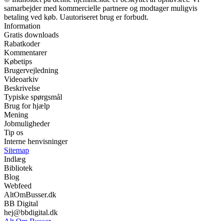
samarbejder med kommercielle partnere og modtager muligvis
betaling ved køb. Uautoriseret brug er forbudt.
Information
Gratis downloads
Rabatkoder
Kommentarer
Købetips
Brugervejledning
Videoarkiv
Beskrivelse
Typiske spørgsmål
Brug for hjælp
Mening
Jobmuligheder
Tip os
Interne henvisninger
Sitemap
Indlæg
Bibliotek
Blog
Webfeed
AltOmBusser.dk
BB Digital
hej@bbdigital.dk