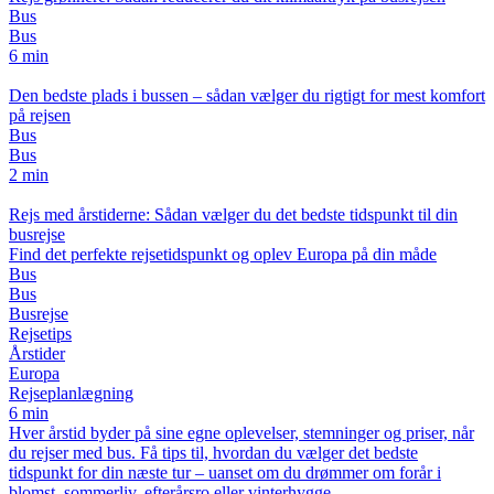
Bus
Bus
6 min
Den bedste plads i bussen – sådan vælger du rigtigt for mest komfort
på rejsen
Bus
Bus
2 min
Rejs med årstiderne: Sådan vælger du det bedste tidspunkt til din
busrejse
Find det perfekte rejsetidspunkt og oplev Europa på din måde
Bus
Bus
Busrejse
Rejsetips
Årstider
Europa
Rejseplanlægning
6 min
Hver årstid byder på sine egne oplevelser, stemninger og priser, når
du rejser med bus. Få tips til, hvordan du vælger det bedste
tidspunkt for din næste tur – uanset om du drømmer om forår i
blomst, sommerliv, efterårsro eller vinterhygge.