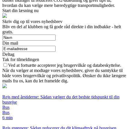
busser bidrager til reduceret CO2-udledning og giver tips til,
hvordan du kan vælge mere bæredygtige transportmuligheder.
Start din læsning nu
Skriv dig op til vores nyhedsbrev
Bliv en del af klubben og få gode råd direkte i din indbakke - helt
gratis.
Din mail
Deltag
Tak for tilmeldingen
Ved at fortsætte accepterer jeg brugervilkår og databeskyttelse.
Når du vælger at modtage vores nyhedsbrev, giver du samtykke til
både vores brugervilkår og privatlivspolitik. Ønsker du ikke længere
mails fra os, kan du let framelde dig.
Rejs med årstiderne: Sådan vælger du det bedste tidspunkt til din
busrejse
Bus
Bus
6 min
Rejs grønnere: Sådan reducerer du dit klimaaftryk på busrejsen