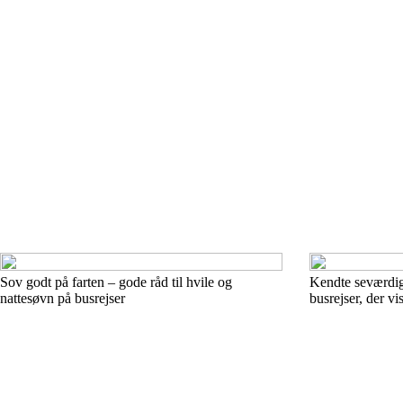
Sov godt på farten – gode råd til hvile og
Kendte seværdigh
nattesøvn på busrejser
busrejser, der vi