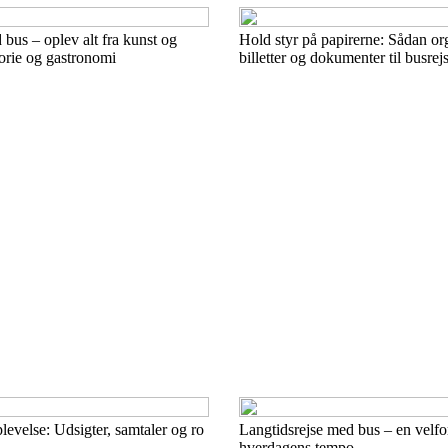
 bus – oplev alt fra kunst og
Hold styr på papirerne: Sådan or
storie og gastronomi
billetter og dokumenter til busrej
evelse: Udsigter, samtaler og ro
Langtidsrejse med bus – en velfor
hverdagens tempo