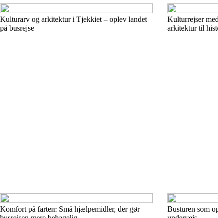
Kulturarv og arkitektur i Tjekkiet – oplev landet
Kulturrejser med
på busrejse
arkitektur til hi
Komfort på farten: Små hjælpemidler, der gør
Busturen som opl
busrejsen mere behagelig
undervejs