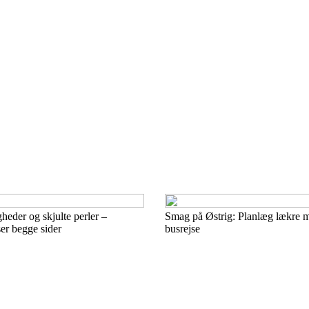
eder og skjulte perler –
Smag på Østrig: Planlæg lækre 
ser begge sider
busrejse