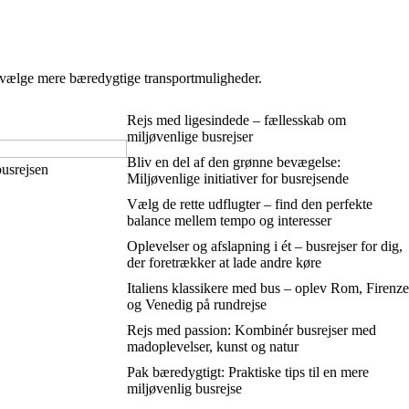
n vælge mere bæredygtige transportmuligheder.
Rejs med ligesindede – fællesskab om
miljøvenlige busrejser
Bliv en del af den grønne bevægelse:
busrejsen
Miljøvenlige initiativer for busrejsende
Vælg de rette udflugter – find den perfekte
balance mellem tempo og interesser
Oplevelser og afslapning i ét – busrejser for dig,
der foretrækker at lade andre køre
Italiens klassikere med bus – oplev Rom, Firenze
og Venedig på rundrejse
Rejs med passion: Kombinér busrejser med
madoplevelser, kunst og natur
Pak bæredygtigt: Praktiske tips til en mere
miljøvenlig busrejse