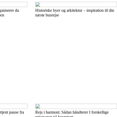
ganiserer du
Historiske byer og arkitektur – inspiration til din
sen
næste busrejse
tjent pause fra
Rejs i harmoni: Sådan håndterer I forskellige
rejsevaner på busrejsen