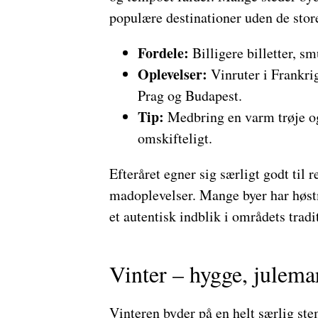
populære destinationer uden de st
Fordele:
Billigere billetter, s
Oplevelser:
Vinruter i Frankrig,
Prag og Budapest.
Tip:
Medbring en varm trøje og
omskifteligt.
Efteråret egner sig særligt godt til 
madoplevelser. Mange byer har høstm
et autentisk indblik i områdets tradi
Vinter – hygge, julema
Vinteren byder på en helt særlig ste