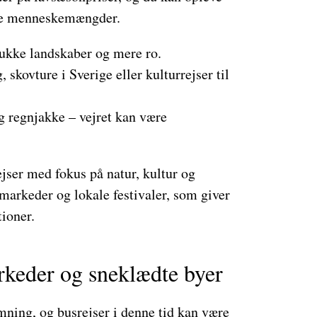
ore menneskemængder.
mukke landskaber og mere ro.
 skovture i Sverige eller kulturrejser til
 regnjakke – vejret kan være
rejser med fokus på natur, kultur og
arkeder og lokale festivaler, som giver
tioner.
rkeder og sneklædte byer
mning, og busrejser i denne tid kan være