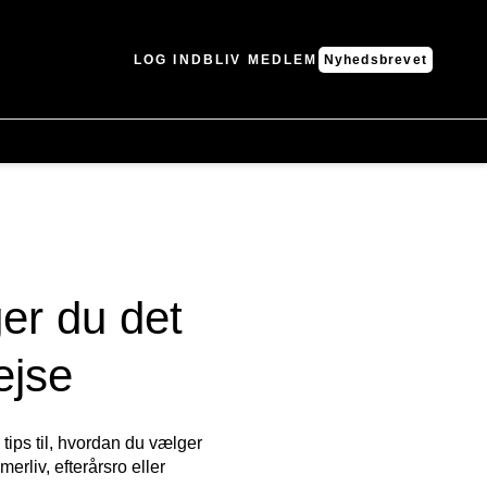
LOG IND
BLIV MEDLEM
Nyhedsbrevet
er du det
ejse
tips til, hvordan du vælger
rliv, efterårsro eller